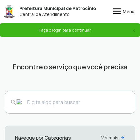
Prefeitura Municipal de Patrocínio
Menu
Central de Atendimento
×
Faça o login para continuar.
Encontre o serviço que você precisa
Protocolos
Protocolo
Protocolos -
-
-
Secretaria de
Secretaria
Secretaria
Planejamento
Municipal
de Meio
Urbano
de
Ver
Ambiente
Ver
serviços
Finanças
Ver
serviços
serviços
Navegue por
Categorias
Ver mais