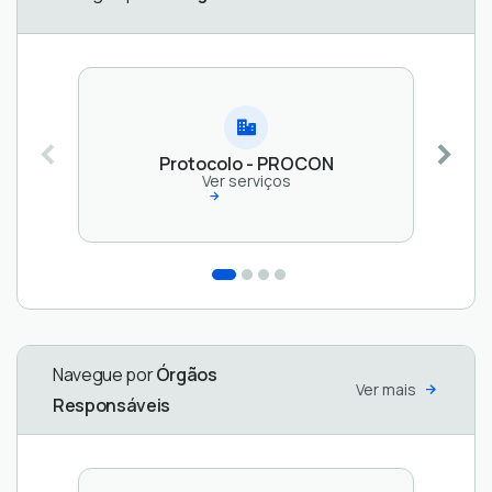
Protocolo - PROCON
SECRETARIA
SECRETARIA
Ver serviços
MUNICIPAL
MUNICIPAL
DE MEIO
DE
AMBIENTE
FINANÇAS
Ver
Ver
serviços
serviços
Navegue por
Órgãos
Ver mais
Responsáveis